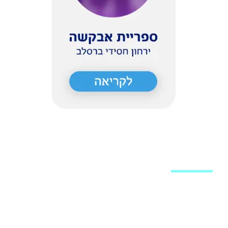
פת האתר
יעורי וידאו
נות