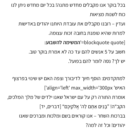
בכל בוקר אנו מקבלים מחדש מתנה! בכל יום מחדש ניתן לנו
כוח לשנות מציאות
ועדין – רובנו מקבלים את עובדת היותנו יהודים באדישות
למרות שהיא טומנת בחובה זכות עצומה.
[blockquote quote='
המשימה להשבוע:
חשוב על 5 אנשים להם עד כה לא אמרת בוקר טוב.
יש לך? נסה לומר להם בפועל.
למתקדמים: הוסף חיוך לדיבורך וצפה האם יש שינוי בפרצוף
האיש' align='left' max_width='300px']
אומרת התורה רק על עם ישראל שאנו ילדים של מלך המלכים,
הקב“ה! ”בָּנִים אַתֶּם לַה‘ אֱלֹקֵיכֶם“ [דברים, יד]
בברכות השחר – אנו קוראים בשם ומלכות ומברכים שאנו
יהודים! וכל זה למה?