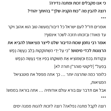
כי אנו מקבלים זכות ומתנה נדירה!
רוצה להבין מה ”כוח הקניה שלך“ בהיותך יהודי?
***
אומרים חז“ל לעם ישראל כל דיבור/מעשה טוב הוא אהוב ויקר
עד מאוד! ובזכותו תזכה לשכר אינסוף!
אומר רבי נחמן שכוח הדיבור שלנו לייצר מציאות! להביא את
הרצונות לכדי מימוש!
”כִּי עַל יְדֵי הִשְׁתּוֹקְקוּת בַּלֵּב נַעֲשֶׂה נֶפֶשׁ
וּנְקֻודּוֹת בְּכחַ וּכְשֶׁמּוֹצִיא אֶת תְּשׁוּקָתוֹ בְּפִיו אֲזַי נַעֲשֶׂה הַנֶּפֶשׁ
בְּפעַל“ [ליקוטי מוהר“ן תורה לא]
כלומר כמה שתרצה יותר … כך אתה מפסל את פוטנציאל
המציאות,
אבל אם תדבר עם בורא עולם אודותיה … אתה בוראה בממש!
***
רוצה לקבל מתנה נפלאה? רוצה לזכות להנות ממנה ימים