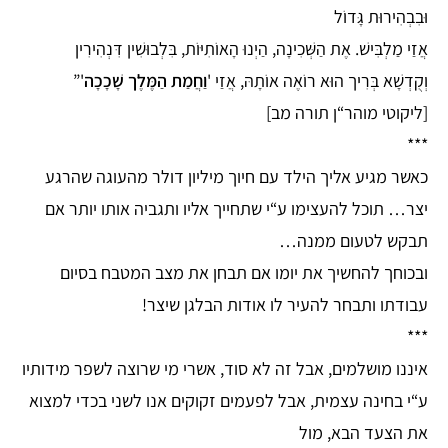
וּבִבְהִירוּת גָּדוֹל
אֲזַי מַלְבִּישׁ. אֶת הַשְּׁכִינָה, הַיְנוּ הָאוֹתִיּוֹת, בִּלְבוּשִׁין דִּנְהִירִין
וְקֻדְשָׁא בְּרִיך הוּא רוֹאֶה אוֹתָהּ, אֲזַי '
וַחֲמַת הַמֶּלֶך שָׁכָכָה
'”
[ליקוטי מוהר“ן תורה מב]
***
כאשר מגיע אליך הילד עם חיוך מיליון דולר מהעוגה שהרגע
יצר… תוכל להעצימו ע“י שתחייך אליו ותגביה אותו יותר אם
תבקש לטעום ממנה…
ובכוחך להחשיך את יומו אם תבחן את מצב המטבח בסיום
עבודתו ותבחר להעיר לו אודות הבלגן שיצר!
***
איננו מושלמים, אבל זה לא סוד, אשרי מי שרוצה לשפר מידותיו
ע“י בחינה עצמית, אבל לפעמים זקוקים אנו לשני בכדי למצוא
את הצעד הבא, מול