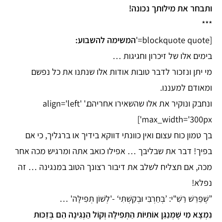
ותבחר את מילותך נכונה!
***
[blockquote quote='
המשימה להשבוע:
בימים אלו של זיכרון וחגיגות …
מי יתן ונזכור לדבר טובות אודות אלו שנתנו את כל נפשם
ומאודם למעננו.
ונחבק ונוקיר את אלו שהשאירו אחריהם.' align='left'
max_width='300px']
בך טמון כוח עצום ואין כוונתי דווקא בידיך או ברגליך, כי אם
בפיך! דבר את שבליבך … אפילו כואב אתה ומרגיש מכה אחר
מכה, אם תצליח לשלב את דיבור רצונך הטוב במנגינה … זה
נפלא!
”שֶׁפֵּרֵשׁ רַשִׁ"י: ’בְּחַרְבִּי וּבְקַשְׁתִּי‘ -'לְשׁוֹן תְּפִילָּה' …
נִמְצָא מִי שֶׁמְּנַגֵּן אוֹתִיּוֹת הַתְּפִילָּה וְקוֹל הַנְּגִינָה הֵם בְּזַכּוּת