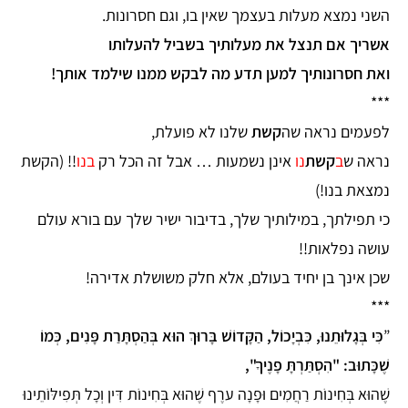
השני נמצא מעלות בעצמך שאין בו, וגם חסרונות.
אשריך אם תנצל את מעלותיך בשביל להעלותו
ואת חסרונותיך למען תדע מה לבקש ממנו שילמד אותך!
***
לפעמים נראה שה
קשת
שלנו לא פועלת,
נראה ש
ב
קשת
נו
אינן נשמעות … אבל זה הכל רק
בנו
!! (הקשת
נמצאת בנו!)
כי תפילתך, במילותיך שלך, בדיבור ישיר שלך עם בורא עולם
עושה נפלאות!!
שכן אינך בן יחיד בעולם, אלא חלק משושלת אדירה!
***
”
כִּי בְּגָלוּתֵנוּ, כִּבְיָכוֹל, הַקָּדוֹשׁ בָּרוּךְ הוּא בְּהַסְתָּרַת פָּנִים, כְּמוֹ
שֶׁכָּתוּב: "הִסְתַּרְתָּ פָנֶיךָ",
שֶׁהוּא בְּחִינוֹת רַחֲמִים וּפָנָה ערֶף שֶׁהוּא בְּחִינוֹת דִּין וְכָל תְּפִילּוֹתֵינוּ