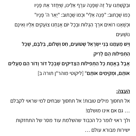
וּבַקָּשָׁתֵנוּ עַל זֶה שֶׁפָּנָה ערֶף אֵלֵינוּ, שֶׁיַּחֲזר אֶת פָּנָיו
כְּמוֹ שֶׁכָּתוּב: "פְּנֵה אֵלַי" וּכְמוֹ שֶׁכָּתוּב: "יָאֵר ה' פָּנָיו"
וּכְשֶׁאָנוּ רוֹאִים ארֶךְ הַגָּלוּת וּבְכָל יוֹם אֲנַחְנוּ צוֹעֲקִים אֵלָיו וְאֵינָם
נוֹשָׁעִים
וְיֵשׁ מֵעַמֵּנוּ בְּנֵי יִשְׂרָאֵל שֶׁטּוֹעִים, חַס וְשָׁלוֹם, בְּלִבָּם, שֶׁכָּל
הַתְּפִילּוֹת הֵם לָרִיק
אֲבָל בֶּאֱמֶת כָּל הַתְּפִילּוֹת הַצַּדִּיקִים שֶׁבְּכָל דּוֹר וָדוֹר הֵם מַעֲלִים
אוֹתָם, וּמְקִימִים אוֹתָם
“ [ליקוטי מוהר“ן תורה ב]
העצה:
אל תחסוך מילים טובות! אל תחסוך שבחים למי שראוי לקבלם
… גם אם אינו מושלם!
ולך ראוי לומר כל הכבוד שהשלמת עוד מסר של התחזקות
ישירות מבורא עולם …