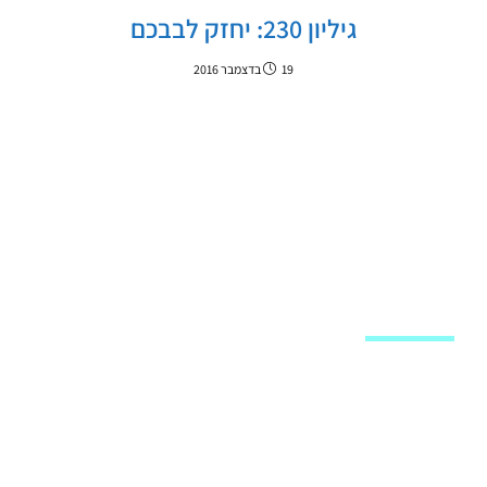
גיליון 230: יחזק לבבכם
19 בדצמבר 2016
מפת האתר
שיעורי וידאו
חנות
לוח שיעורים