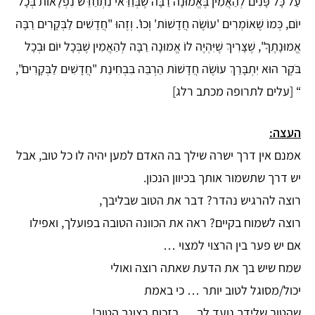
עַל כָּל פָּנִים לְהַאֲמִין בֶּאֱמוּנָה רַבָּה שֶׁבְּוַדַּאי נִתְחַדֵּשׁ נִפְלָאוֹת בְּכָל
יוֹם, כְּמוֹ שֶׁאוֹמְרִים 'עוֹשֶׂה חֲדָשׁוֹת' וְכוּ'. וְזֶהוּ "חֲדָשִׁים לַבְּקָרִים רַבָּה
אֱמוּנָתֶךָ", שֶׁצָּרִיךְ שֶׁיִּהְיֶה לוֹ אֱמוּנָה רַבָּה לְהַאֲמִין שֶׁבְּכָל יוֹם וּבְכָל
בֹּקֶר הוּא יִתְבָּרַךְ עוֹשֶׂה חֲדָשׁוֹת הַרְבֵּה בִּבְחִינַת "חֲדָשִׁים לַבְּקָרִים",
“ [עלים לתרופה מכתב רלג]
העצה:
אמנם אין דרך ישרה שילך בה האדם למען יהיה לו כל טוב, אבל
יש דרך שתשמור אותך בכיוון הנכון.
רוצה להרגיש נהדר? דבר את הטוב שבליבך,
רוצה לשמוח בקיים? ראה את הכוונה הטובה בפועלך, ואפילו
אם יש פער בין הרצוי למצוי …
שמח שיש בך את הדעת שאתה רוצה ואולי
יכול/מסוגל לטוב יותר … כי באמת
שהטוב שלידך נועד לך … בזכות רצונך הטוב!