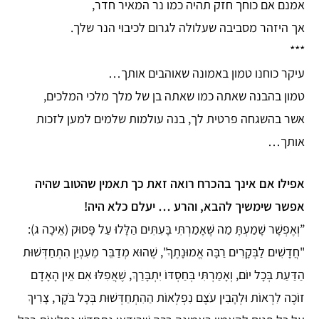
אמנם אם כוחך חזק תהיה כמו נר המאיר חדר,
אך היזהר מסביבה שעלולה לגרום לכיבוי הנר שלך.
***
עיקר כוחנו טמון באמונה שאוהבים אותך…
טמון בהבנה שאתה כמו שאתה בן של מלך מלכי המלכים,
אשר בהשגחה פרטית לך, בנה עולמות שלמים למען לזכות
אותך…
אפילו אם אינך בהכרח רואה זאת כך תאמין שהטוב שהיה
אפשר שימשיך להבא, והרע … יעלם כלא היה!
”וְאֶפְשָׁר שָׁמַעְתָּ מַה שֶּׁאָמַרְתִּי בָּעִתִּים הַלָּלוּ עַל פָּסוּק (אֵיכָה ג):
"חֲדָשִׁים לַבְּקָרִים רַבָּה אֱמוּנָתֶךָ", שֶׁהוּא מְדַבֵּר מֵעִנְיַן הִתְחַדְּשׁוּת
הַדַּעַת בְּכָל יוֹם, וְאָמַרְתִּי בְּחַסְדּוֹ יִתְבָּרַךְ, שֶׁאֲפִלּוּ אִם אֵין הָאָדָם
זוֹכֶה לִרְאוֹת וּלְהָבִין עֹצֶם נִפְלְאוֹת הַהִתְחַדְּשׁוּת בְּכָל בֹּקֶר, צָרִיךְ