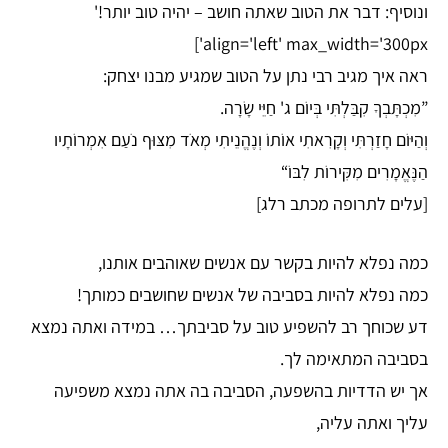
ונוסיף: דבר את הטוב שאתה חושב – יהיה טוב יותר!'
align='left' max_width='300px']
ראה איך מגיב רבי נתן על הטוב שמגיע מבנו יצחק:
”מִכְתָּבְךָ קִבַּלְתִּי בְּיוֹם ג' חַיֵּי שָׂרָה.
וְהַיּוֹם חָזַרְתִּי וְקָרִאתִי אוֹתוֹ וְנֶהֱנֵיתִי מְאֹד מִצּוּף נֹעַם אִמְרוֹתָיו
הַנֶּאֱמָרִים מִקִּירוֹת לִבּוֹ“
[עלים לתרופה מכתב רלג]
כמה נפלא להיות בקשר עם אנשים שאוהבים אותנו,
כמה נפלא להיות בסביבה של אנשים שחושבים כמותך!
דע שכוחך רב להשפיע טוב על סביבתך… במידה ואתה נמצא
בסביבה המתאימה לך.
אך יש הדדיות בהשפעה, הסביבה בה אתה נמצא משפיעה
עליך ואתה עליה,