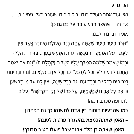
הכי גרוע
ואין עוד אחר בעולם כולו וביקום כולו שעובר כאלו ניסיונות …
אז זהו – שהיצר הרע עובד עליכם גם כן!
אומר רבי נתן לבנו:
”וּזְכֹר הֵיטֵב הֵיטֵב שֶׁאַתָּה עַתָּה בְּזֶה הָעוֹלָם הָעוֹבֵר אֲשֶׁר אֵין
לַעֲמֹד עַל הַמַּעֲשֶׂה הַנַּעֲשֶׂה תַּחַת הַשֶּׁמֶשׁ בִּפְרָט בַּדּוֹרוֹת הַלָּלוּ.
וּכְמוֹ שֶׁאָמַר שְׁלֹמֹה הַמֶּלֶךְ עָלָיו הַשָּׁלוֹם (קֹהֶלֶת ח) "וְגַם אִם יֹאמַר
הֶחָכָם לָדַעַת לֹא יוּכַל לִמְצֹא" וְכוּ'. וְכָל אָדָם מָלֵא נִסְיוֹנוֹת וּבְחִינוֹת
וְצֵרוּפִים בְּכָל יוֹם וּבְכָל עֵת וְגַם בְּכָל שָׁעָה, וְאֵין לָנוּ עַל מִי לְהִשָּׁעֵן
כִּי אִם עַל אָבִינוּ שֶׁבַּשָּׁמַיִם, וְעַל כֹּחוֹ שֶׁל זָקֵן דִּקְדֻשָּׁה“ [עלים
לתרופה מכתב רמה]
כמו שהבעיות דומות בין אדם למשנהו כך גם הפתרון
– האמן שאתה נמצא בהשגחה פרטית לטובה!
– האמן שאתה בן מלך אהוב שכל פועלו הטוב מבורך!