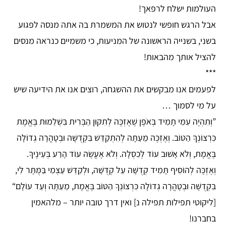
העולמות ישלח לרפאך!
אבל הרגש חופשי לנטוש את המשמרת בה אתה מנסה לפגוע
בשני, בשנייה הראשונה של המניעות, כי משמיים כנראה מנסים
להציל אותך מהבאות!
***
לפעמים אנו מבקשים את ההשגחה, רוצים אנו את הידיעה שיש
על מי לסמוך …
”וְתִהְיֶה עִמִּי תָמִיד בְּאֹפֶן שֶׁאֶזְכֶּה לְתִקּוּן הַבְּרִית בִּשְׁלֵמוּת בֶּאֱמֶת
כִּרְצוֹנְךָ הַטּוֹב. וְאֶזְכֶּה מֵעַתָּה לְהִתְקַדֵּשׁ בִּקְדֻשָּׁה וּבְטָהֳרָה גְדוֹלָה
בֶּאֱמֶת, וְלֹא אָשׁוּב עוֹד לְכִסְלָה. וְלֹא אֶעֱשֶׂה עוֹד הָרַע בְּעֵינֶיךָ.
וְאֶזְכֶּה לְהוֹסִיף תָּמִיד קְדֻשָּׁה עַל קְדֻשָּׁה, וּלְקַדֵּשׁ עַצְמִי בַּמֻּתָּר לִי,
בִּקְדֻשָּׁה וּבְטָהֳרָה גְדוֹלָה כִּרְצוֹנְךָ הַטּוֹב בֶּאֱמֶת, מֵעַתָּה וְעַד עוֹלָם“
[ליקוטי תפילות תפילה נ] ואין דרך טובה יותר – מלהאמין
בחברנו!