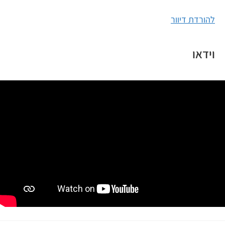
להורדת דיוור
וידאו