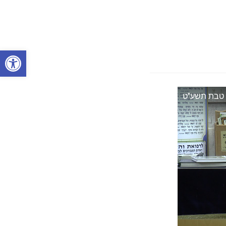
פתח 
' טבת תשע"ט