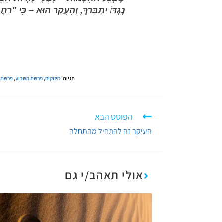
נֶגְדּוֹ יִתְבָּרַךְ, וְהָעִקָּר הוּא – כּ
תגיות
:
חיזוקים
,
פרשת השבוע
,
פרשת ו
הפוסט הבא
העיקר זה להתחיל מהתחלה
אולי תאהב/י גם