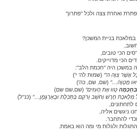
תרת ואחרת צצה ולכל "פתרון" 
ק במלאכת בניית המשכן?
שוב, 
סים הכי טובים, 
ים הכי מדוייקים.
ה במשכן היה "חכמת הלב":
ָּל אֲשֶׁר צִוָּה ה'"
 (שמות לה' י')
ָּבִיאוּ מַטְוֶה…"
 (שם, שם, כה')
בְּחָכְמָה
 טָווּ אֶת הָעִזִּים"
 (שם,שם שם)
ל מְלֶאכֶת חָרָשׁ וְחֹשֵׁב וְרֹקֵם בַּתְּכֵלֶת וּבָאַרְגָּמָן…"
 (כנ"ל)
 לתחתונים, 
נו ניגשים אליה, 
כדי להתחבר.
תגלות ולגלות מי ומה הוא באמת. 