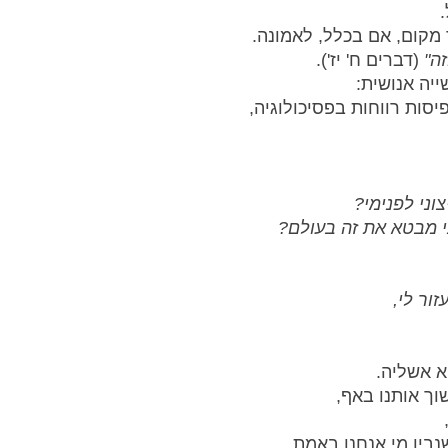
קום, אם בכלל, לאמונה.
ה" 
(דברים ח' יז').
יה אנושית: 
סות רווחות בפסיכולוגיה, 
וני לפנימי? 
י מבטא את זה בעולם? 
ור לי, 
א אשליה. 
ך אותנו באף, 
נבין מי אנחנו באמת.