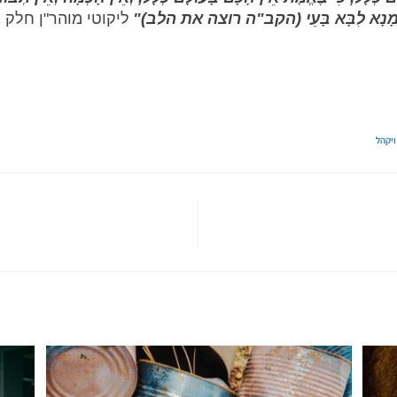
ִי "רַחֲמָנָא לִבָּא בָּעֵי (הקב"ה רוצה את הלב)"
ליקוטי מוהר"ן חלק ב
יקהל