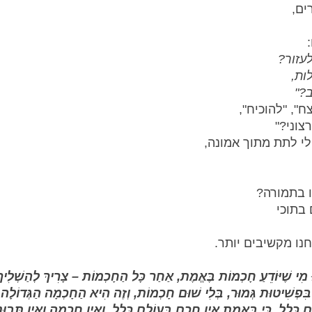
ים, 
 
עזור? 
ת, 
ב?"
", "להוכיח", 
צוני?"
י לתת מתוך אמונה, 
ו בתמורה?
בתוכי 
חנו מקשיבים יותר.
הַחָכְמוֹת וְלַעֲבֹד אֶת