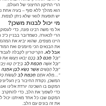
הרי התיקון החיצוני של העולם, 
הוא מהלך ללא סוף – בעיה אחת נפ
יש תופעות לוואי שלא ניתן לצפות.
מי יכול לבנות משכן?
אל מי משה רבינו פונה, כדי לעסו
הרי לכאורה, כשמדובר בבניין כ"כ ח
היינו מצפים, שהוא יביא את המהנד
את הבנאים הכי מיומנים ואת המודד
אבל לא.
 הקריטריון לקבלה לעבוד
"וְכָל 
חֲכַם לֵב
 בָּכֶם יָבֹאוּ וְיַעֲשׂוּ אֵת כ
"וְכָל אִשָּׁה 
חַכְמַת לֵב
 בְּיָדֶיהָ טָווּ וַי
"וְכָל הַנָּשִׁים 
אֲשֶׁר נָשָׂא לִבָּן אֹתָנָה 
"…מִלֵּא אֹתָם 
חָכְמַת לֵב
 לַעֲשׂוֹת כָּ
המשכן, נקודת החיבור בין העליונים
המקום בו השכינה יורדת אלינו ואנח
כדי לשפוך את הלב, כדי להתקרב ו
המקום שבו כל אחד מאיתנו יכול לה
את זה בונים עם הלב.