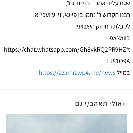
שגם עליו נאמר "זה ינחמנו",
רבנו הקדוש ר' נחמן בן פייגא, זי"ע ועכי"א.
לקבלת החיזוק השבועי:
בוואצאפ
https://chat.whatsapp.com/Gh8vkRQ2PR9HZft
LJ81O9A
במייל
https://azamra.vp4.me/news
אולי תאהב/י גם