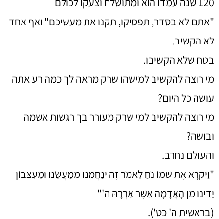
120 שנה עמדו הוא ומתושלח וצעקו לכולם
"אתם לא בסדר, תפסיקו, תקנו את מעשיכם" ואף אחד
לא הקשיב.
בטח שלא הקשיבו.
מי רוצה להקשיב למישהו שרק מראה לך כמה רע אתה
עושה כל היום?
מי רוצה להקשיב למי שרק מעורר בך רגשות אשמה
ובושה?
והעולם נחרב.
"וַיִּקְרָא אֶת שְׁמוֹ נֹחַ לֵאמֹר זֶה יְנַחֲמֵנוּ מִמַּעֲשֵׂנוּ וּמֵעִצְּבוֹן
יָדֵינוּ מִן הָאֲדָמָה אֲשֶׁר אֵרְרָהּ ה'"
(בראשית ה' כט').