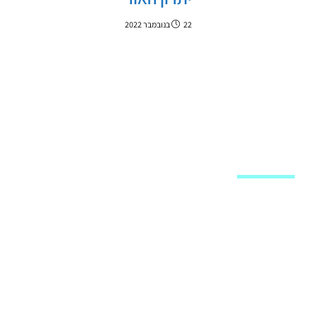
22 בנובמבר 2022
מפת האתר
שיעורי וידאו
חנות
לוח שיעורים
מאמרים
שאל את הרב