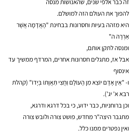
זה כבר אלפי שנים, שהאנושות מנסה
להפוך את העולם הזה למושלם.
היא מזהה בעיות וחסרונות בבחינת "הָאֲדָמָה אֲשֶׁר
אֵרְרָהּ ה"
ומנסה לתקן אותם,
אבל אז, מתגלים חסרונות אחרים, המרדף ממשיך עד
אינסוף
ו- "אֵין אָדָם יוֹצֵא מִן הָעוֹלָם וַחֲצִי תַּאֲוָתוֹ בְּיָדוֹ" (קהלת
רבא א' יג').
וכן ברוחניות, כבר ידוע, כי בכל דרגא ודרגא,
מתגבר היצה"ר מחדש, פושט צורה ולובש צורה
ואין נפטרים ממנו כלל.