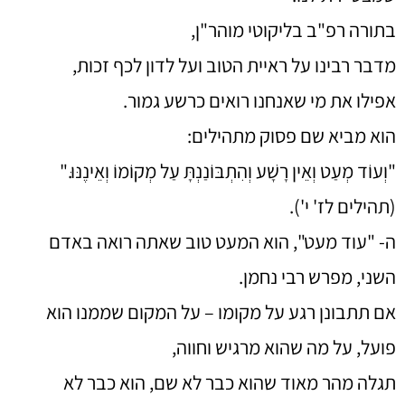
בתורה רפ"ב בליקוטי מוהר"ן,
מדבר רבינו על ראיית הטוב ועל לדון לכף זכות,
אפילו את מי שאנחנו רואים כרשע גמור.
הוא מביא שם פסוק מתהילים:
"וְעוֹד מְעַט וְאֵין רָשָׁע וְהִתְבּוֹנַנְתָּ עַל מְקוֹמוֹ וְאֵינֶנּוּ."
(תהילים לז' י').
ה- "עוד מעט", הוא המעט טוב שאתה רואה באדם
השני, מפרש רבי נחמן.
אם תתבונן רגע על מקומו – על המקום שממנו הוא
פועל, על מה שהוא מרגיש וחווה,
תגלה מהר מאוד שהוא כבר לא שם, הוא כבר לא