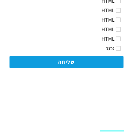
HTML
HTML
HTML
HTML
HTML
גכגכ
שליחה
מפת האתר