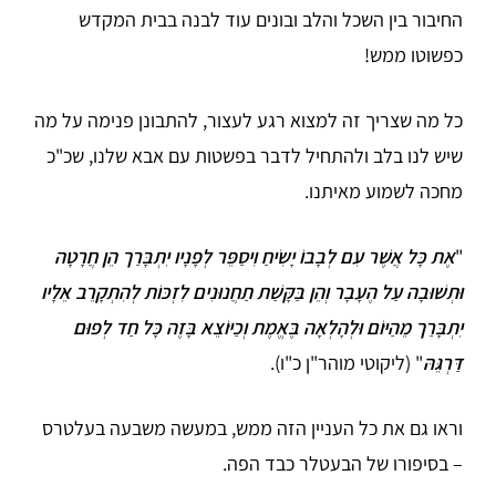
החיבור בין השכל והלב ובונים עוד לבנה בבית המקדש
כפשוטו ממש!
כל מה שצריך זה למצוא רגע לעצור, להתבונן פנימה על מה
שיש לנו בלב ולהתחיל לדבר בפשטות עם אבא שלנו, שכ"כ
מחכה לשמוע מאיתנו.
"
אֶת כָּל אֲשֶׁר עִם לְבָבוֹ יָשִׂיחַ וִיסַפֵּר לְפָנָיו יִתְבָּרַך הֵן חֲרָטָה
וּתְשׁוּבָה עַל הֶעָבָר וְהֵן בַּקָּשַׁת תַחֲנוּנִים לִזְכּוֹת לְהִתְקָרֵב אֵלָיו
יִתְבָּרַך מֵהַיּוֹם וּלְהָלְאָה בֶּאֱמֶת וְכַיּוֹצֵא בָּזֶה כָּל חַד לְפוּם
דַּרְגֵּהּ
" (ליקוטי מוהר"ן כ"ו).
וראו גם את כל העניין הזה ממש, במעשה משבעה בעלטרס
– בסיפורו של הבעטלר כבד הפה.