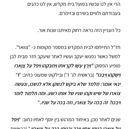
הרי אין לנו עכשיו בפועל בית מקדש, אין לנו כהנים
בעבודתם ולוויים בשירם ובזימרם.
כל העניין הזה נראה רחוק מאיתנו שנות אור.
חז"ל התייחסו לבית המקדש במספר מקומות כ- "צוואר".
למשל כאשר נפגשו יעקב ועשיו לאחר שיעקב חזר מבית לבן
מופיע הפסוק:
"וַיָּרָץ עֵשָׂו לִקְרָאתוֹ וַיְחַבְּקֵהוּ וַיִּפֹּל עַל צַוָּארָו
וַיִּשָּׁקֵהוּ וַיִּבְכּוּ"
(בראשית לג' ד') ובילקוט שמעוני כתיב: "
ר'
ינאי אומר: מלמד שלא ביקש לנשקו אלא לנשכו, ונעשה
צוארו של שיש וקהו שניו של אותו רשע. ומה תלמוד לומר
ויבכו? זה בכה על צוארו, וזה בכה על שניו.
"
שנים לאחר מכן, באיחוד המרגש בין יוסף לאחיו כתוב: "
וַיִּפֹּל
עַל צַוְּארֵי בִנְיָמִן אָחִיו וַיֵּבְךְּ וּבִנְיָמִן בָּכָה עַל צַוָּארָיו
." (בראשית