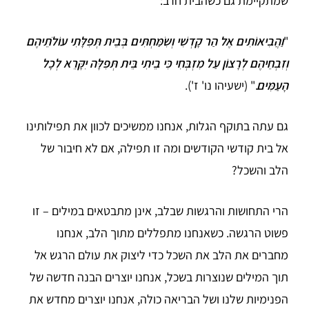
שמתקיימת גם כשהבית חרב:
"
וַהֲבִיאוֹתִים אֶל הַר קָדְשִׁי וְשִׂמַּחְתִּים בְּבֵית תְּפִלָּתִי עוֹלֹתֵיהֶם
וְזִבְחֵיהֶם לְרָצוֹן עַל מִזְבְּחִי כִּי בֵיתִי בֵּית תְּפִלָּה יִקָּרֵא לְכָל
הָעַמִּים
." (ישעיהו נו' ז').
גם עתה בתוקף הגלות, אנחנו ממשיכים לכוון את תפילותינו
אל בית קודשי הקודשים ומה זו תפילה, אם לא חיבור של
הלב והשכל?
הרי התחושות והרגשות שבלב, אינן מתבטאים במילים – זו
פשוט הרגשה. כשאנחנו מתפללים מתוך הלב, אנחנו
מחברים את הלב את השכל כדי ליצוק את עולם הרגש אל
תוך המילים שנוצרות בשכל, אנחנו יוצרים הבנה חדשה של
הפנימיות שלנו ושל הבריאה כולה, אנחנו יוצרים מחדש את