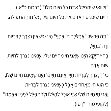
"ולוואי שיתפלל אדם כל היום כולו" (ברכות כ"א.)
היינו שיכניס האדם את כל היום שלו, אל תוך התפילה.
"וְזֶה פֵּרוּשׁ: "אֲהַלְּלָה ה' בְּחַיָּי" הַיְנוּ כְּשֶׁאֵין נִצְרָך לַבְּרִיּוֹת
וְזֶה 'בְּחַיָּי',
בְּחַיָּי דַּיְקָא הַיְנוּ שֶׁאֲנִי חַי מֵחַיִּים שֶׁלִּי, שֶׁאֵינוֹ נִצְרָך לְחִיּוּת
שׁוּם אָדָם,
כִּי 'הַנִּצְרָך לַבְּרִיּוֹת חַיָּיו אֵינָם חַיִּים' הַיְנוּ שֶׁאֵינָם חַיִּים שֶׁלּוֹ,
כִּי הוּא חַי מֵאֲחֵרִים אֲבָל כְּשֶׁאֵינִי נִצְרָך לַבְּרִיּוֹת
וַאֲנִי חַי חַיִּים שֶׁלִּי אֲזַי אוּכַל לְהַלְּלוֹ וּלְהִתְפַּלֵּל לְפָנָיו בֶּאֱמֶת"
(לקוטי מוהר"ן סו).