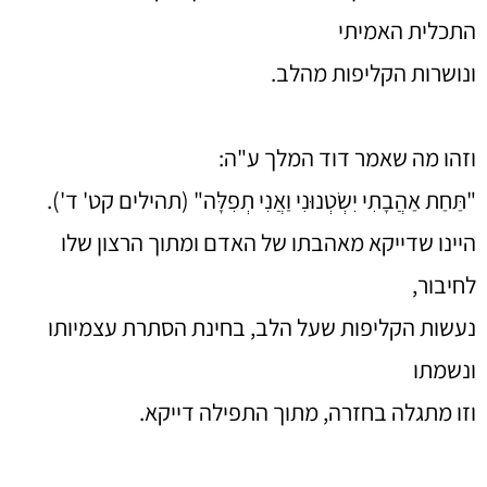
התכלית האמיתי
ונושרות הקליפות מהלב.
וזהו מה שאמר דוד המלך ע"ה:
"תַּחַת אַהֲבָתִי יִשְׂטְנוּנִי וַאֲנִי תְפִלָּה" (תהילים קט' ד').
היינו שדייקא מאהבתו של האדם ומתוך הרצון שלו
לחיבור,
נעשות הקליפות שעל הלב, בחינת הסתרת עצמיותו
ונשמתו
וזו מתגלה בחזרה, מתוך התפילה דייקא.