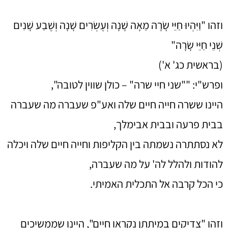
וזהו "וַיִּהְיוּ חַיֵּי שָׂרָה מֵאָה שָׁנָה וְעֶשְׂרִים שָׁנָה וְשֶׁבַע שָׁנִים
שְׁנֵי חַיֵּי שָׂרָה"
(בראשית כג' א')
ופרש"י: ""שני חיי שרה" – כולן שווין לטובה",
היינו ששרה חייה חיים שלה ואע"פ שעברה מה שעברה
בבית פרעה ובבית אבימלך,
לא נסתתרה נשמתה בין הקליפות וחייה חיים שלה ויכלה
להודות ולהלל לה' על מה שעברה,
כי הכל קרבה אל התכלית האמיתי.
וזהו "צדיקים במיתתן נקראו חיים", היינו שממשיכים